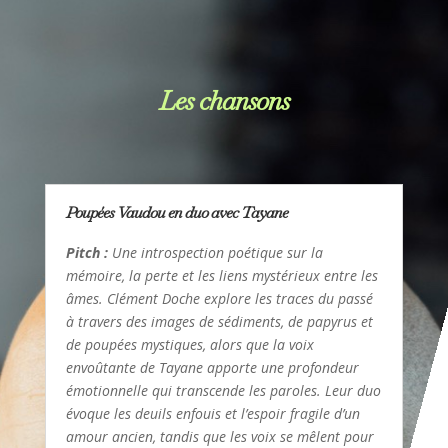
Les chansons
Poupées Vaudou en duo avec Tayane
Pitch :
Une introspection poétique sur la
mémoire, la perte et les liens mystérieux entre les
âmes. Clément Doche explore les traces du passé
à travers des images de sédiments, de papyrus et
de poupées mystiques, alors que la voix
envoûtante de Tayane apporte une profondeur
émotionnelle qui transcende les paroles. Leur duo
évoque les deuils enfouis et l’espoir fragile d’un
amour ancien, tandis que les voix se mêlent pour